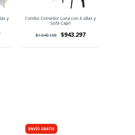
las y
Combo Comedor Luna con 6 sillas y
Combo Co
Sofá Capri
Romeo con 
7
$943.297
$1.048.108
$2.045.
ENVÍO GRATIS
ENVÍO GRA