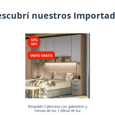
scubrí nuestros Importa
32
%
OFF
ENVÍO GRATIS
Respaldo Cabecera con gabinetes y
mesas de luz | Mesa de luz
incrustada