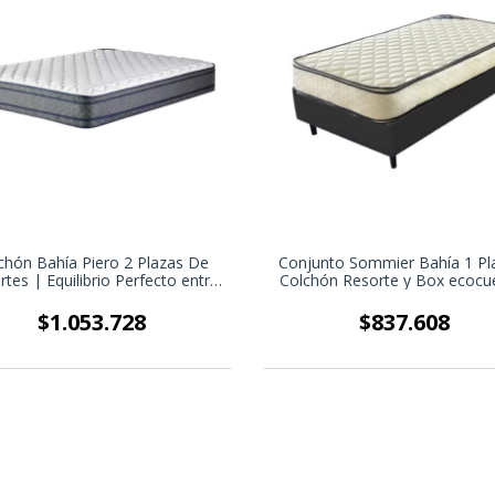
chón Bahía Piero 2 Plazas De
Conjunto Sommier Bahía 1 Pl
tes | Equilibrio Perfecto entre
Colchón Resorte y Box ecocu
Firmeza y Confort
Funcionalidad y Confort en Es
Reducidos
$1.053.728
$837.608