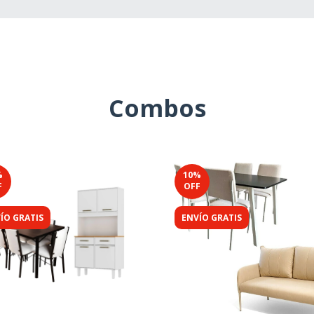
Combos
%
10
%
F
OFF
ÍO GRATIS
ENVÍO GRATIS