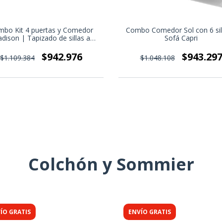
bo Kit 4 puertas y Comedor
Combo Comedor Sol con 6 sil
dison | Tapizado de sillas a
Sofá Capri
elección
$942.976
$943.29
$1.109.384
$1.048.108
Colchón y Sommier
ÍO GRATIS
ENVÍO GRATIS