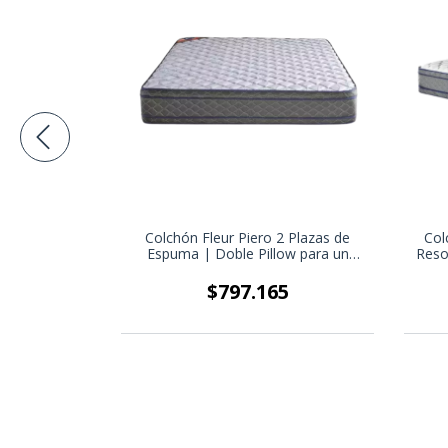
160x200 cm |
Colchón Fleur Piero 2 Plazas de
Col
jo y Confort
Espuma | Doble Pillow para un
Resor
y Queen
Descanso Superior
19
$797.165