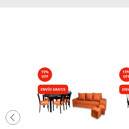
15
%
15
OFF
OF
ENVÍO GRATIS
ENV