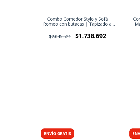
n 6 sillas y
Combo Comedor Stylo y Sofá
Com
Romeo con butacas | Tapizado a
Ma
elección
3.297
$1.738.692
$2.045.521
ENVÍO GRATIS
ENV