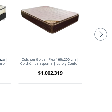
aza |
Colchón Golden Flex 160x200 cm |
Colchón Fl
ero |
Colchón de espuma | Lujo y Confort
Espuma | 
pacios
en Medidas King y Queen
Des
$1.002.319