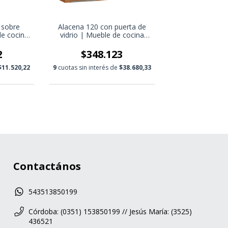
 sobre
Alacena 120 con puerta de
de cocina
vidrio | Mueble de cocina
uerta
modular | Mueble de cocina
 a gas
moderno
2
$348.123
$11.520,22
9
cuotas sin interés de
$38.680,33
Contactános
543513850199
Córdoba: (0351) 153850199 // Jesús María: (3525)
436521