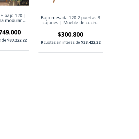
+ bajo 120 |
Bajo mesada 120 2 puertas 3
na modular |
cajones | Mueble de cocina
ina moderno
modular | Mueble de cocina
749.000
moderno
$300.800
és de
$83.222,22
9
cuotas sin interés de
$33.422,22