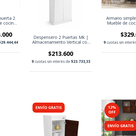
puerta 2
Armario simple
e cocina
Mueble de coc
e cocina
con estantes
.000
$329.
Despensero 2 Puertas Mk |
Almacenamiento Vertical con
$29.444,44
9
cuotas sin inter
Estilo Moderno
$213.600
9
cuotas sin interés de
$23.733,33
12
%
ENVÍO GRATIS
OFF
ENVÍO GRATIS