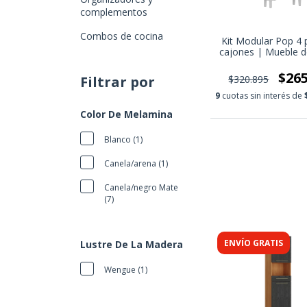
complementos
Combos de cocina
Kit Modular Pop 4 
cajones | Mueble d
modular | Mueble d
moderno
$265
Filtrar por
$320.895
9
cuotas sin interés de
Color De Melamina
Blanco (1)
Canela/arena (1)
Canela/negro Mate
(7)
ENVÍO GRATIS
Lustre De La Madera
Wengue (1)