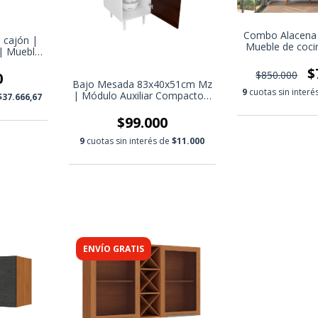
Combo Alacena 
 cajón |
Mueble de coci
| Mueble
Mueble de coc
ular
$
$850.000
0
Bajo Mesada 83x40x51cm Mz
9
cuotas sin inter
| Módulo Auxiliar Compacto y
$37.666,67
Versátil
$99.000
9
cuotas sin interés de
$11.000
ENVÍO GRATIS