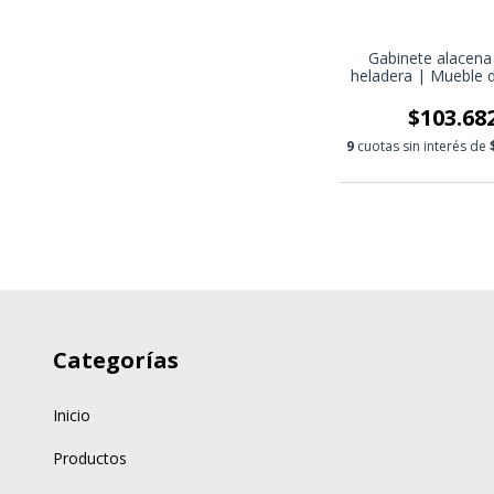
Gabinete alacena
heladera | Mueble 
modular | con p
basculante pistón
$103.68
9
cuotas sin interés de
Categorías
Inicio
Productos