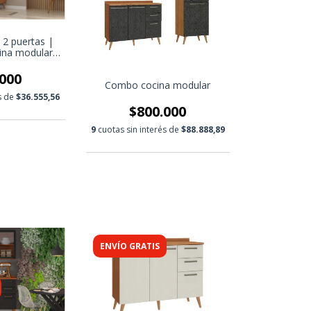
 2 puertas |
ina modular
 internos
000
Combo cocina modular
és de
$36.555,56
$800.000
9
cuotas sin interés de
$88.888,89
ENVÍO GRATIS