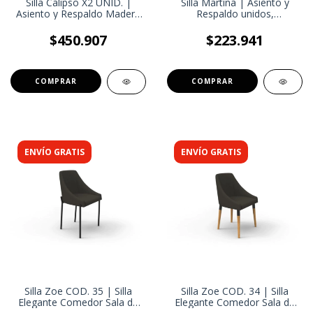
Silla Calipso X2 UNID. |
Silla Martina | Asiento y
Asiento y Respaldo Madera
Respaldo unidos,
Paraíso | Silla Comedor,
acolchados. Tapizados con
Estilo Moderno
tela premium | Silla
$450.907
$223.941
Comedor Oficina
ENVÍO GRATIS
ENVÍO GRATIS
Silla Zoe COD. 35 | Silla
Silla Zoe COD. 34 | Silla
Elegante Comedor Sala de
Elegante Comedor Sala de