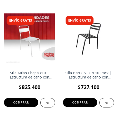
ENVÍO GRATIS
ENVÍO GRATIS
Silla Milan Chapa x10 |
Silla Bari UNID. x 10 Pack |
Estructura de caño con
Estructura de caño con
Regatones Plásticos Bajo
Regatones Plásticos Bajo
las Patas | Silla Eventos
las Patas | Silla Eventos
$825.400
$727.100
Galerías
Galerías Exteriores
COMPRAR