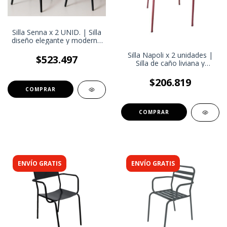
Silla Senna x 2 UNID. | Silla
diseño elegante y moderno
| Silla comedor sala de
Silla Napoli x 2 unidades |
estar Oficina
$523.497
Silla de caño liviana y
resistente para bar
$206.819
ENVÍO GRATIS
ENVÍO GRATIS