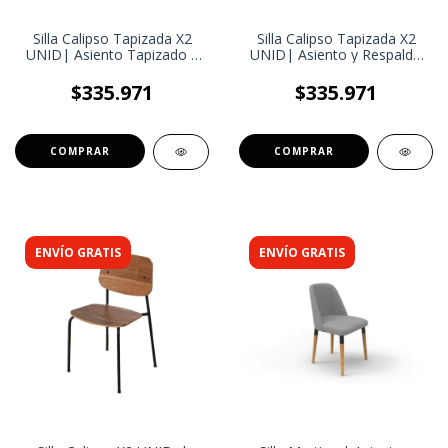
Silla Calipso Tapizada X2
Silla Calipso Tapizada X2
UNID| Asiento Tapizado |
UNID| Asiento y Respaldo
Silla Comedor, Estilo
Tapizado | Silla Comedor,
Moderno
Estilo Moderno
$335.971
$335.971
ENVÍO GRATIS
ENVÍO GRATIS