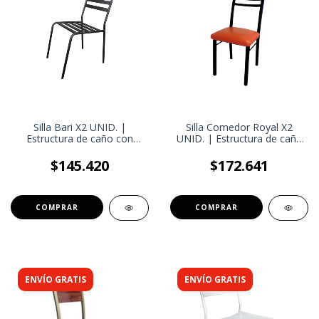
Silla Bari X2 UNID. |
Silla Comedor Royal X2
Estructura de caño con
UNID. | Estructura de caño
Regatones Plásticos Bajo
y base de madera | Estilo
las Patas | Silla Eventos
moderno
$145.420
$172.641
Galerías Exteriores
COMPRAR
COMPRAR
ENVÍO GRATIS
ENVÍO GRATIS