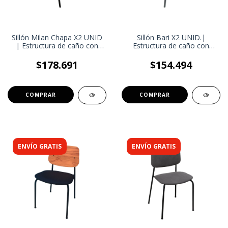
Sillón Milan Chapa X2 UNID
Sillón Bari X2 UNID.|
| Estructura de caño con
Estructura de caño con
Regatones Plásticos Bajo
Regatones Plásticos Bajo
las Patas | Silla Eventos
las Patas | Silla Eventos
$178.691
$154.494
Galerías Exteriores
Galerías Exteriores
COMPRAR
ENVÍO GRATIS
ENVÍO GRATIS