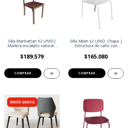
Silla Manhattan X2 UNID|
Silla Milan x2 UNID. Chapa |
Madera eucalipto natural y
Estructura de caño con
caño | Estilo industrial
Regatones Plásticos Bajo
las Patas | Silla Eventos
$189.579
$165.080
Galerías
ENVÍO GRATIS