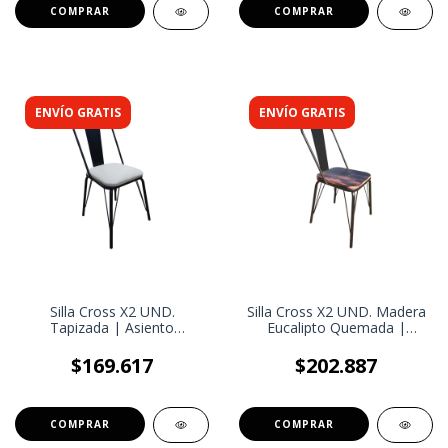
ENVÍO GRATIS
ENVÍO GRATIS
Silla Cross X2 UND.
Silla Cross X2 UND. Madera
Tapizada | Asiento
Eucalipto Quemada |
Acolchado y Tapizado
Estructura de caño Negro |
Ecocuero | Estilo industrial
Estilo Industrial | Silla
$169.617
$202.887
Quincho Galeria
COMPRAR