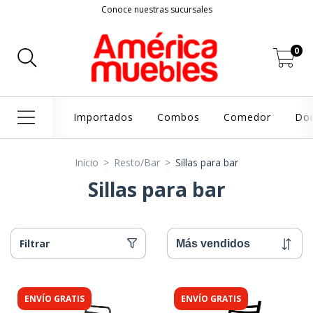
Conoce nuestras sucursales
0
Importados
Combos
Comedor
Dor
Inicio
>
Resto/Bar
>
Sillas para bar
Sillas para bar
Filtrar
ENVÍO GRATIS
ENVÍO GRATIS