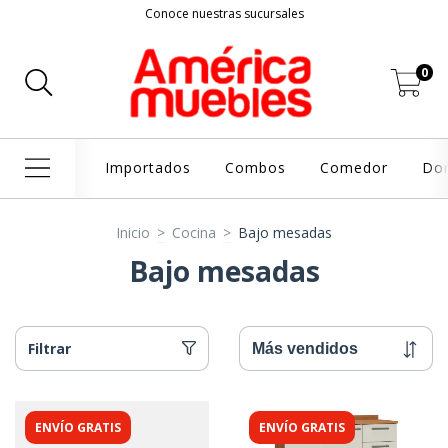
Conoce nuestras sucursales
0
Importados
Combos
Comedor
Dor
Inicio
>
Cocina
>
Bajo mesadas
Bajo mesadas
Filtrar
ENVÍO GRATIS
ENVÍO GRATIS