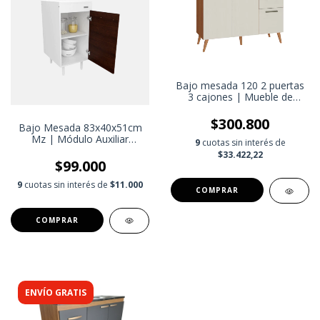
Bajo mesada 120 2 puertas
3 cajones | Mueble de
cocina modular | Mueble de
cocina moderno
$300.800
Bajo Mesada 83x40x51cm
Mz | Módulo Auxiliar
9
cuotas sin interés de
Compacto y Versátil
$33.422,22
$99.000
9
cuotas sin interés de
$11.000
COMPRAR
COMPRAR
ENVÍO GRATIS