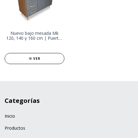
Nuevo bajo mesada Mk
120, 140 y 160 cm | Puertas
con bisagras articuladas y
Cajones con correderas
metalicas | Espacio y Orden
con Estilo Moderno
VER
Categorías
Inicio
Productos