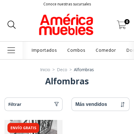
Conoce nuestras sucursales
0
Importados
Combos
Comedor
Dor
Inicio
>
Deco
>
Alfombras
Alfombras
Filtrar
ENVÍO GRATIS