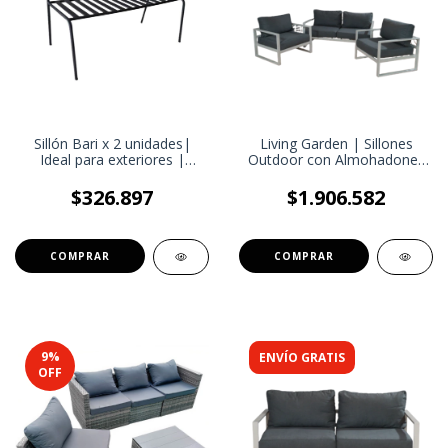
Living Garden | Sillones
Sillón Bari x 2 unidades|
Outdoor con Almohadones
Ideal para exteriores |
tapizados lavables |
Liviano y versátil
$1.906.582
$326.897
9
%
ENVÍO GRATIS
OFF