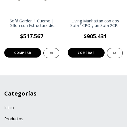
Sofá Garden 1 Cuerpo |
Living Manhattan con dos
Sillon con Estructura de
Sofa 1CPO y un Sofa 2CPO
caño | Living de exterior
| Juego exteriores | Living
Outdoor | Estilo Industrial
$517.567
$905.431
Categorías
Inicio
Productos