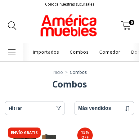
Conoce nuestras sucursales
0
Importados
Combos
Comedor
Dor
Inicio
>
Combos
Combos
Filtrar
15
%
ENVÍO GRATIS
OFF