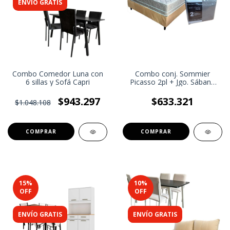
ENVÍO GRATIS
Combo Comedor Luna con
Combo conj. Sommier
6 sillas y Sofá Capri
Picasso 2pl + Jgo. Sábana
2pl
$943.297
$633.321
$1.048.108
15
%
10
%
OFF
OFF
ENVÍO GRATIS
ENVÍO GRATIS