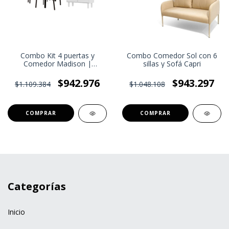
Combo Kit 4 puertas y
Combo Comedor Sol con 6
Comedor Madison |
sillas y Sofá Capri
Tapizado de sillas a elección
$942.976
$943.297
$1.109.384
$1.048.108
Categorías
Inicio