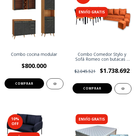
ENVÍO GRATIS
Combo Comedor Stylo y
Combo cocina modular
Sofá Romeo con butacas |
Tapizado a elección
$800.000
$1.738.692
$2.045.521
COMPRAR
10
%
ENVÍO GRATIS
OFF