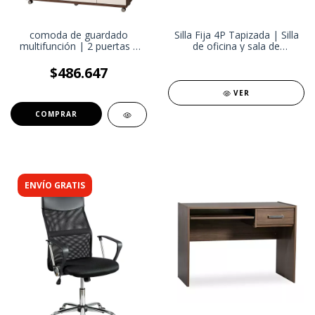
comoda de guardado
Silla Fija 4P Tapizada | Silla
multifunción | 2 puertas 4
de oficina y sala de
cajones | Con ruedas
reuniones | Estabilidad y
cromadas
Confort para Espacios
$486.647
Corporativos
VER
COMPRAR
ENVÍO GRATIS