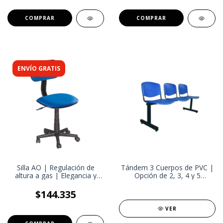
ENVÍO GRATIS
Silla AO | Regulación de
Tándem 3 Cuerpos de PVC |
altura a gas | Elegancia y
Opción de 2, 3, 4 y 5
Confort para tu Espacio de
cuerpos | Solución Práctica
Trabajo
para Áreas de Espera
$144.335
VER