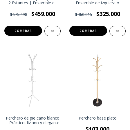
2 Estantes | Ensamble de
Ensamble de izquiera o
izquiera o derecha | [Precio
derecha | [Precio
TRANSFERENCIA $320.000]
TRANSFERENCIA $220.000]
$459.000
$325.000
$675.498
$460.015
Perchero de pie caño blanco
Perchero base plato
| Práctico, liviano y elegante
$103.000