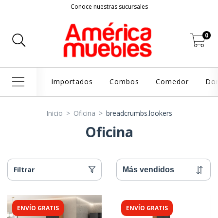
Conoce nuestras sucursales
0
Importados
Combos
Comedor
Dor
Inicio
>
Oficina
>
breadcrumbs.lookers
Oficina
Filtrar
ENVÍO GRATIS
ENVÍO GRATIS