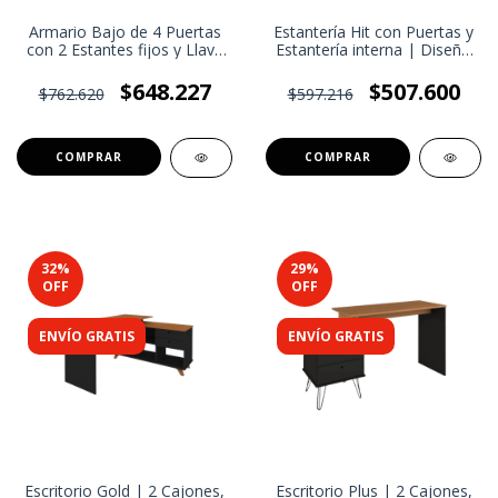
Armario Bajo de 4 Puertas
Estantería Hit con Puertas y
con 2 Estantes fijos y Llave
Estantería interna | Diseño
para asegurar tus archivos |
Minimalista y Funcional para
Almacenamiento Seguro en
Documentos y Deco
$648.227
$507.600
$762.620
$597.216
Formato Estilizado
32
%
29
%
OFF
OFF
ENVÍO GRATIS
ENVÍO GRATIS
Escritorio Gold | 2 Cajones,
Escritorio Plus | 2 Cajones,