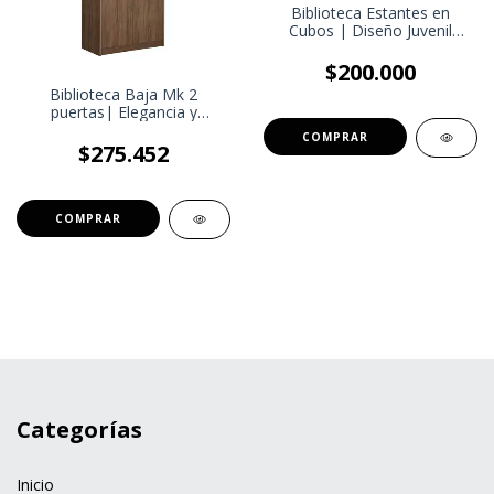
Biblioteca Estantes en
Cubos | Diseño Juvenil
Estudiantil | Colores
Venecia/Rojo o
$200.000
Wengue/Blanco
Biblioteca Baja Mk 2
puertas| Elegancia y
Funcionalidad para tu
COMPRAR
Oficina
$275.452
Categorías
Inicio