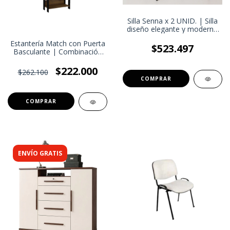
Silla Senna x 2 UNID. | Silla
diseño elegante y moderno
| Silla comedor sala de
Estantería Match con Puerta
estar Oficina
$523.497
Basculante | Combinación
de Estilo Abierto y Cerrado
$222.000
$262.100
ENVÍO GRATIS