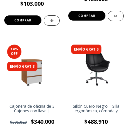
$103.000
14
%
ENVÍO GRATIS
OFF
ENVÍO GRATIS
Cajonera de oficina de 3
Sillón Cuero Negro | Silla
Cajones con llave |
ergonómica, cómoda y
Correderas telescópicas
elevable | Elegancia
metálicas | Organización
Ejecutiva y Máximo Confort
$340.000
$488.910
$395.020
Discreta con Acceso Rápido