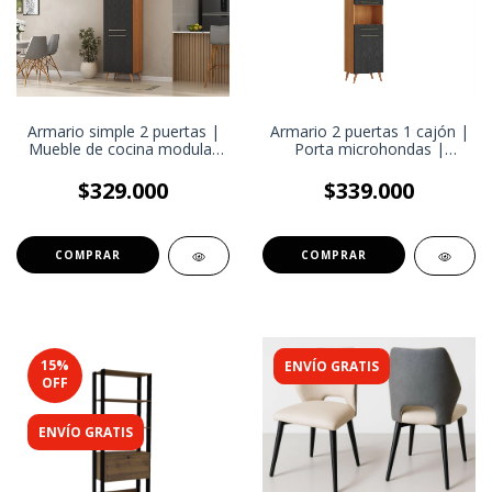
Armario simple 2 puertas |
Armario 2 puertas 1 cajón |
Mueble de cocina modular
Porta microhondas |
con estantes internos
Mueble de cocina modular
$329.000
$339.000
COMPRAR
COMPRAR
15
%
ENVÍO GRATIS
OFF
ENVÍO GRATIS