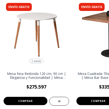
ENVÍO GRATIS
ENVÍO GRATIS
2 colores
Mesa Noa Redonda 120 cm, 90 cm |
Mesa Cuadrada 70x7
Elegancia y Funcionalidad | Mesa
| Mesa Bar Base 
oficina comedor
Estab
$275.597
$335
COMPRAR