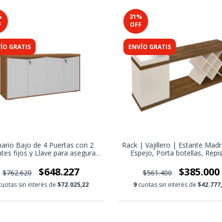
%
31
%
F
OFF
ÍO GRATIS
ENVÍO GRATIS
ario Bajo de 4 Puertas con 2
Rack | Vajillero | Estante Madr
tes fijos y Llave para asegurar
Espejo, Porta botellas, Repi
s archivos | Almacenamiento
Puerta con bisagras
eguro en Formato Estilizado
$648.227
$385.000
$762.620
$561.400
cuotas sin interés de
$72.025,22
9
cuotas sin interés de
$42.777