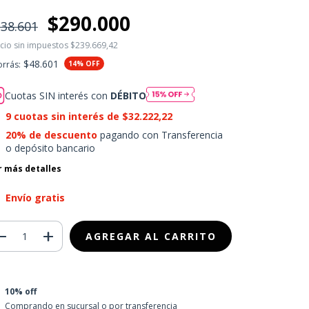
$290.000
38.601
cio sin impuestos
$239.669,42
$48.601
rrás:
14
% OFF
Cuotas SIN interés con
DÉBITO
9
cuotas sin interés de
$32.222,22
20% de descuento
pagando con Transferencia
o depósito bancario
r más detalles
Envío gratis
10% off
Comprando en sucursal o por transferencia