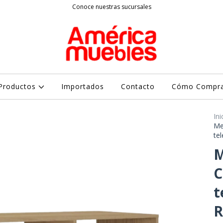
Conoce nuestras sucursales
Productos
Importados
Contacto
Cómo Compr
Ini
Me
te
M
C
t
R