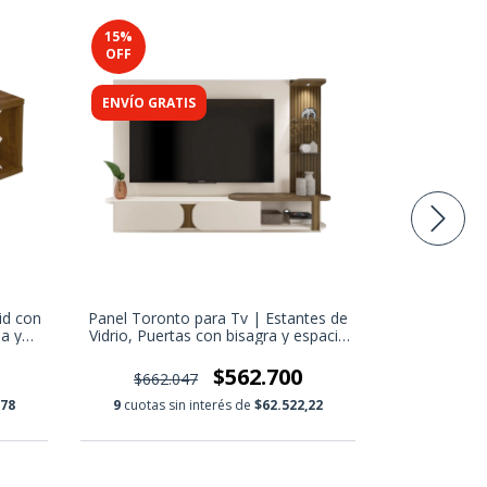
15
%
15
%
OFF
OFF
ENVÍO GRATIS
ENVÍO GRA
id con
Panel Toronto para Tv | Estantes de
Vajillero Cha
sa y
Vidrio, Puertas con bisagra y espacio
mueb
para Biblioteca | Soporta Tv hasta
72" | Color Pino y Blanco | 200x147
$562.700
$662.047
$245.
cm
,78
9
cuotas sin interés de
$62.522,22
9
cuotas s