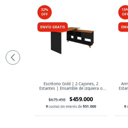
32
%
15
OFF
OF
ENVÍO GRATIS
ENV
ones, Ensamble
Escritorio Gold | 2 Cajones, 2
Arm
 | [Precio
Estantes | Ensamble de izquiera o
Estan
20.000]
derecha | [Precio TRANSFERENCIA
tu
$320.000]
S
5.000
$459.000
$675.498
$36.111,11
9
cuotas sin interés de
$51.000
9