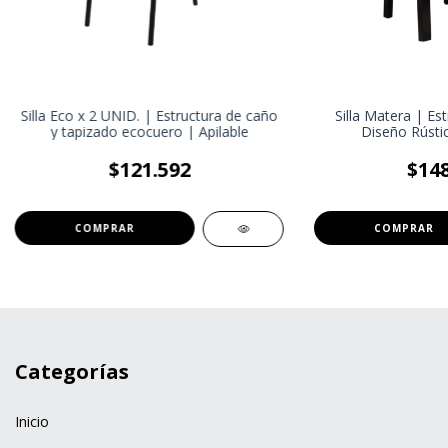
Silla Eco x 2 UNID. | Estructura de caño
Silla Matera | Es
y tapizado ecocuero | Apilable
Diseño Rústic
$121.592
$148
Categorías
Inicio