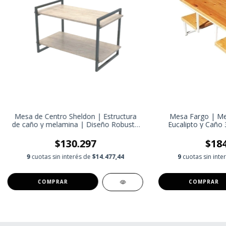
Mesa de Centro Sheldon | Estructura
Mesa Fargo | Me
de caño y melamina | Diseño Robusto
Eucalipto y Caño 
y Moderno
Industrial para E
$130.297
$184
9
cuotas sin interés de
$14.477,44
9
cuotas sin inte
COMPRAR